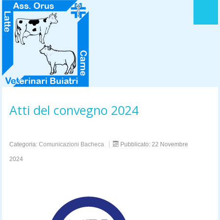
HOME
LOGO DELL' ASSOCIAZIONE
STATUTO
ACCORDO QUADRO
Atti del convegno 2024
LA MISSION
DIRETTIVO
Categoria:
Comunicazioni Bacheca
Pubblicato: 22 Novembre
2024
CONTATTI