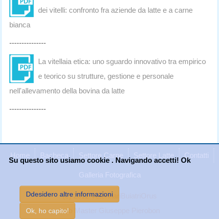
dei vitelli: confronto fra aziende da latte e a carne
bianca
---------------
La vitellaia etica: uno sguardo innovativo tra empirico
e teorico su strutture, gestione e personale
nell'allevamento della bovina da latte
---------------
Home
Bacheca
Settore Carne
Settore Latte
Contatti
Su questo sito usiamo cookie . Navigando accetti! Ok
Galleria Fotografica
Ddesidero altre informazioni
(c) 2012 VeterinariBuiatriOrus
web Master Giuseppe Pierobon
Ok, ho capito!