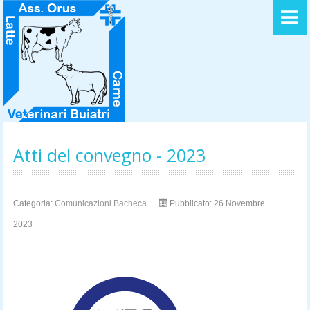
HOME
LOGO DELL' ASSOCIAZIONE
STATUTO
ACCORDO QUADRO
Atti del convegno - 2023
LA MISSION
DIRETTIVO
Categoria:
Comunicazioni Bacheca
Pubblicato: 26 Novembre
2023
CONTATTI