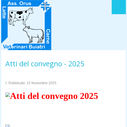
HOME
LOGO DELL' ASSOCIAZIONE
STATUTO
ACCORDO QUADRO
Atti del convegno - 2025
LA MISSION
DIRETTIVO
Pubblicato: 15 Novembre 2025
Atti del convegno 2025
CONTATTI